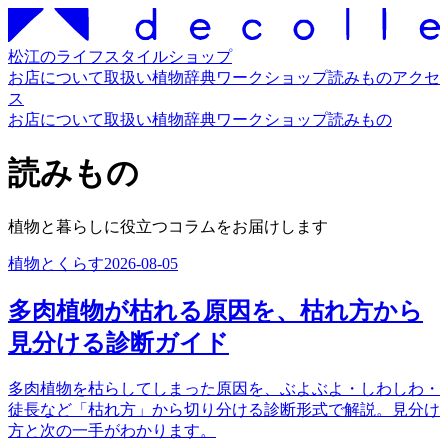
松江のライフスタイルショップ
お店について
取扱い
植物辞典
ワークショップ
読みもの
アクセ
ス
お店について
取扱い
植物辞典
ワークショップ
読みもの
読みもの
植物と暮らしに役立つコラムをお届けします
植物とくらす
2026-08-05
多肉植物が枯れる原因を、枯れ方から
見分ける診断ガイド
多肉植物を枯らしてしまった原因を、ぶよぶよ・しわしわ・
徒長など「枯れ方」から切り分ける診断形式で解説。見分け
方と次の一手がわかります。