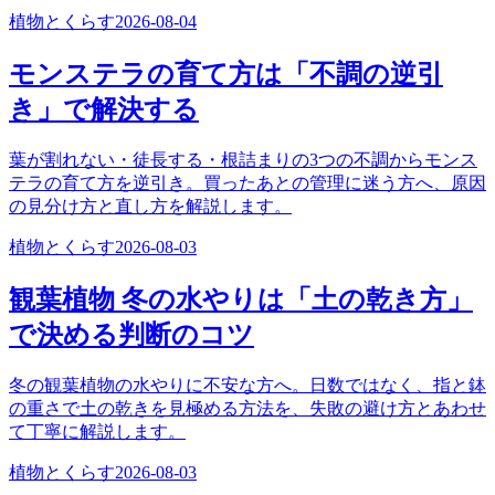
植物とくらす
2026-08-04
モンステラの育て方は「不調の逆引
き」で解決する
葉が割れない・徒長する・根詰まりの3つの不調からモンス
テラの育て方を逆引き。買ったあとの管理に迷う方へ、原因
の見分け方と直し方を解説します。
植物とくらす
2026-08-03
観葉植物 冬の水やりは「土の乾き方」
で決める判断のコツ
冬の観葉植物の水やりに不安な方へ。日数ではなく、指と鉢
の重さで土の乾きを見極める方法を、失敗の避け方とあわせ
て丁寧に解説します。
植物とくらす
2026-08-03