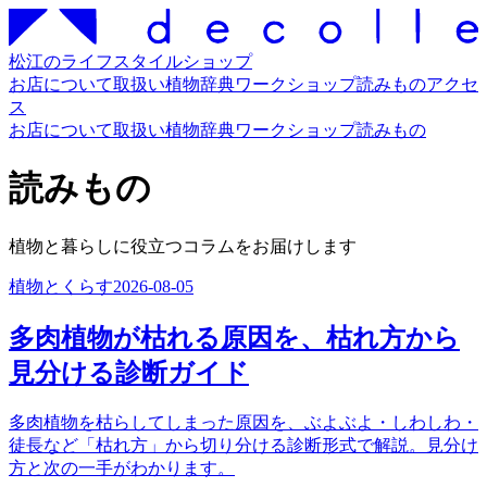
松江のライフスタイルショップ
お店について
取扱い
植物辞典
ワークショップ
読みもの
アクセ
ス
お店について
取扱い
植物辞典
ワークショップ
読みもの
読みもの
植物と暮らしに役立つコラムをお届けします
植物とくらす
2026-08-05
多肉植物が枯れる原因を、枯れ方から
見分ける診断ガイド
多肉植物を枯らしてしまった原因を、ぶよぶよ・しわしわ・
徒長など「枯れ方」から切り分ける診断形式で解説。見分け
方と次の一手がわかります。