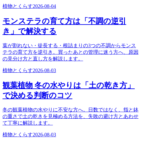
植物とくらす
2026-08-04
モンステラの育て方は「不調の逆引
き」で解決する
葉が割れない・徒長する・根詰まりの3つの不調からモンス
テラの育て方を逆引き。買ったあとの管理に迷う方へ、原因
の見分け方と直し方を解説します。
植物とくらす
2026-08-03
観葉植物 冬の水やりは「土の乾き方」
で決める判断のコツ
冬の観葉植物の水やりに不安な方へ。日数ではなく、指と鉢
の重さで土の乾きを見極める方法を、失敗の避け方とあわせ
て丁寧に解説します。
植物とくらす
2026-08-03