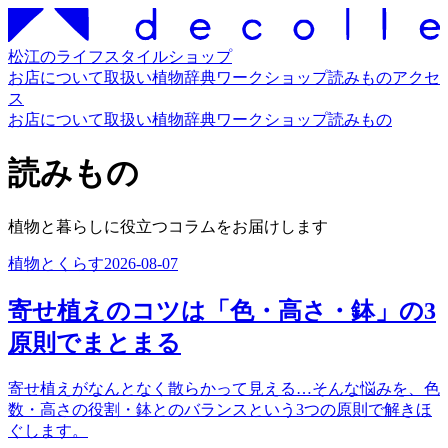
松江のライフスタイルショップ
お店について
取扱い
植物辞典
ワークショップ
読みもの
アクセ
ス
お店について
取扱い
植物辞典
ワークショップ
読みもの
読みもの
植物と暮らしに役立つコラムをお届けします
植物とくらす
2026-08-07
寄せ植えのコツは「色・高さ・鉢」の3
原則でまとまる
寄せ植えがなんとなく散らかって見える…そんな悩みを、色
数・高さの役割・鉢とのバランスという3つの原則で解きほ
ぐします。