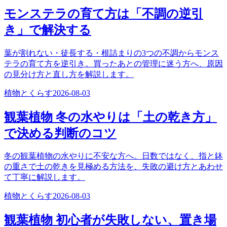
モンステラの育て方は「不調の逆引
き」で解決する
葉が割れない・徒長する・根詰まりの3つの不調からモンス
テラの育て方を逆引き。買ったあとの管理に迷う方へ、原因
の見分け方と直し方を解説します。
植物とくらす
2026-08-03
観葉植物 冬の水やりは「土の乾き方」
で決める判断のコツ
冬の観葉植物の水やりに不安な方へ。日数ではなく、指と鉢
の重さで土の乾きを見極める方法を、失敗の避け方とあわせ
て丁寧に解説します。
植物とくらす
2026-08-03
観葉植物 初心者が失敗しない、置き場