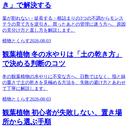
き」で解決する
葉が割れない・徒長する・根詰まりの3つの不調からモンス
テラの育て方を逆引き。買ったあとの管理に迷う方へ、原因
の見分け方と直し方を解説します。
植物とくらす
2026-08-03
観葉植物 冬の水やりは「土の乾き方」
で決める判断のコツ
冬の観葉植物の水やりに不安な方へ。日数ではなく、指と鉢
の重さで土の乾きを見極める方法を、失敗の避け方とあわせ
て丁寧に解説します。
植物とくらす
2026-08-03
観葉植物 初心者が失敗しない、置き場
所から選ぶ手順