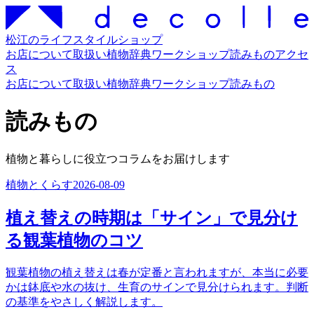
松江のライフスタイルショップ
お店について
取扱い
植物辞典
ワークショップ
読みもの
アクセ
ス
お店について
取扱い
植物辞典
ワークショップ
読みもの
読みもの
植物と暮らしに役立つコラムをお届けします
植物とくらす
2026-08-09
植え替えの時期は「サイン」で見分け
る観葉植物のコツ
観葉植物の植え替えは春が定番と言われますが、本当に必要
かは鉢底や水の抜け、生育のサインで見分けられます。判断
の基準をやさしく解説します。