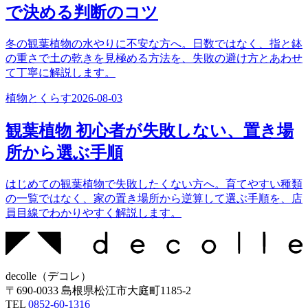
で決める判断のコツ
冬の観葉植物の水やりに不安な方へ。日数ではなく、指と鉢
の重さで土の乾きを見極める方法を、失敗の避け方とあわせ
て丁寧に解説します。
植物とくらす
2026-08-03
観葉植物 初心者が失敗しない、置き場
所から選ぶ手順
はじめての観葉植物で失敗したくない方へ。育てやすい種類
の一覧ではなく、家の置き場所から逆算して選ぶ手順を、店
員目線でわかりやすく解説します。
decolle
（
デコレ
）
〒
690-0033
島根県松江市大庭町1185-2
TEL
0852-60-1316