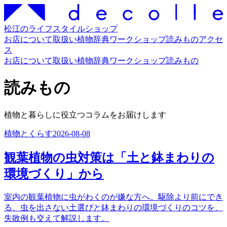
松江のライフスタイルショップ
お店について
取扱い
植物辞典
ワークショップ
読みもの
アクセ
ス
お店について
取扱い
植物辞典
ワークショップ
読みもの
読みもの
植物と暮らしに役立つコラムをお届けします
植物とくらす
2026-08-08
観葉植物の虫対策は「土と鉢まわりの
環境づくり」から
室内の観葉植物に虫がわくのが嫌な方へ。駆除より前にでき
る、虫を出さない土選びと鉢まわりの環境づくりのコツを、
失敗例も交えて解説します。