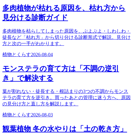
多肉植物が枯れる原因を、枯れ方から
見分ける診断ガイド
多肉植物を枯らしてしまった原因を、ぶよぶよ・しわしわ・
徒長など「枯れ方」から切り分ける診断形式で解説。見分け
方と次の一手がわかります。
植物とくらす
2026-08-04
モンステラの育て方は「不調の逆引
き」で解決する
葉が割れない・徒長する・根詰まりの3つの不調からモンス
テラの育て方を逆引き。買ったあとの管理に迷う方へ、原因
の見分け方と直し方を解説します。
植物とくらす
2026-08-03
観葉植物 冬の水やりは「土の乾き方」