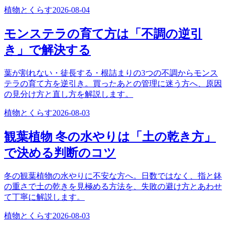
植物とくらす
2026-08-04
モンステラの育て方は「不調の逆引
き」で解決する
葉が割れない・徒長する・根詰まりの3つの不調からモンス
テラの育て方を逆引き。買ったあとの管理に迷う方へ、原因
の見分け方と直し方を解説します。
植物とくらす
2026-08-03
観葉植物 冬の水やりは「土の乾き方」
で決める判断のコツ
冬の観葉植物の水やりに不安な方へ。日数ではなく、指と鉢
の重さで土の乾きを見極める方法を、失敗の避け方とあわせ
て丁寧に解説します。
植物とくらす
2026-08-03