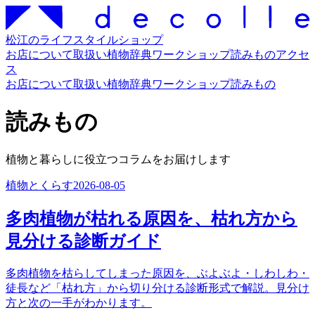
松江のライフスタイルショップ
お店について
取扱い
植物辞典
ワークショップ
読みもの
アクセ
ス
お店について
取扱い
植物辞典
ワークショップ
読みもの
読みもの
植物と暮らしに役立つコラムをお届けします
植物とくらす
2026-08-05
多肉植物が枯れる原因を、枯れ方から
見分ける診断ガイド
多肉植物を枯らしてしまった原因を、ぶよぶよ・しわしわ・
徒長など「枯れ方」から切り分ける診断形式で解説。見分け
方と次の一手がわかります。