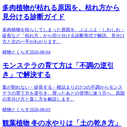
多肉植物が枯れる原因を、枯れ方から
見分ける診断ガイド
多肉植物を枯らしてしまった原因を、ぶよぶよ・しわしわ・
徒長など「枯れ方」から切り分ける診断形式で解説。見分け
方と次の一手がわかります。
植物とくらす
2026-08-04
モンステラの育て方は「不調の逆引
き」で解決する
葉が割れない・徒長する・根詰まりの3つの不調からモンス
テラの育て方を逆引き。買ったあとの管理に迷う方へ、原因
の見分け方と直し方を解説します。
植物とくらす
2026-08-03
観葉植物 冬の水やりは「土の乾き方」