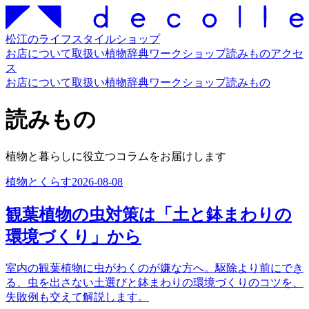
松江のライフスタイルショップ
お店について
取扱い
植物辞典
ワークショップ
読みもの
アクセ
ス
お店について
取扱い
植物辞典
ワークショップ
読みもの
読みもの
植物と暮らしに役立つコラムをお届けします
植物とくらす
2026-08-08
観葉植物の虫対策は「土と鉢まわりの
環境づくり」から
室内の観葉植物に虫がわくのが嫌な方へ。駆除より前にでき
る、虫を出さない土選びと鉢まわりの環境づくりのコツを、
失敗例も交えて解説します。