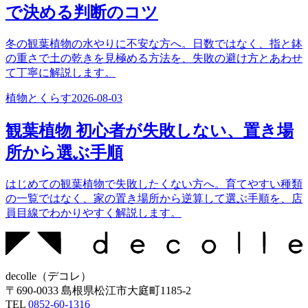
で決める判断のコツ
冬の観葉植物の水やりに不安な方へ。日数ではなく、指と鉢
の重さで土の乾きを見極める方法を、失敗の避け方とあわせ
て丁寧に解説します。
植物とくらす
2026-08-03
観葉植物 初心者が失敗しない、置き場
所から選ぶ手順
はじめての観葉植物で失敗したくない方へ。育てやすい種類
の一覧ではなく、家の置き場所から逆算して選ぶ手順を、店
員目線でわかりやすく解説します。
decolle
（
デコレ
）
〒
690-0033
島根県松江市大庭町1185-2
TEL
0852-60-1316