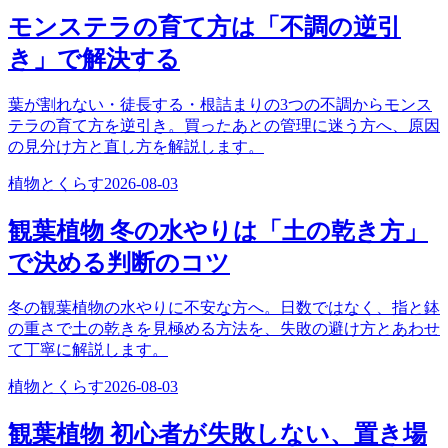
モンステラの育て方は「不調の逆引
き」で解決する
葉が割れない・徒長する・根詰まりの3つの不調からモンス
テラの育て方を逆引き。買ったあとの管理に迷う方へ、原因
の見分け方と直し方を解説します。
植物とくらす
2026-08-03
観葉植物 冬の水やりは「土の乾き方」
で決める判断のコツ
冬の観葉植物の水やりに不安な方へ。日数ではなく、指と鉢
の重さで土の乾きを見極める方法を、失敗の避け方とあわせ
て丁寧に解説します。
植物とくらす
2026-08-03
観葉植物 初心者が失敗しない、置き場