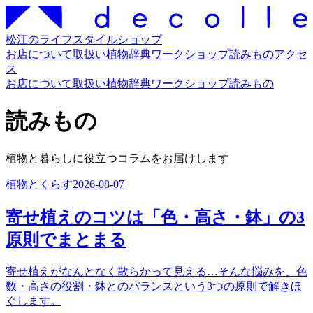
松江のライフスタイルショップ
お店について
取扱い
植物辞典
ワークショップ
読みもの
アクセ
ス
お店について
取扱い
植物辞典
ワークショップ
読みもの
読みもの
植物と暮らしに役立つコラムをお届けします
植物とくらす
2026-08-07
寄せ植えのコツは「色・高さ・鉢」の3
原則でまとまる
寄せ植えがなんとなく散らかって見える…そんな悩みを、色
数・高さの役割・鉢とのバランスという3つの原則で解きほ
ぐします。