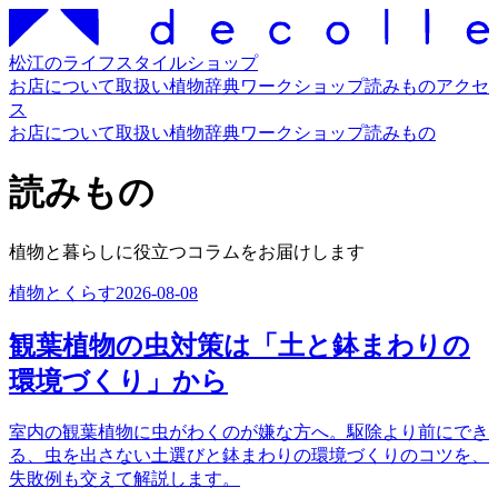
松江のライフスタイルショップ
お店について
取扱い
植物辞典
ワークショップ
読みもの
アクセ
ス
お店について
取扱い
植物辞典
ワークショップ
読みもの
読みもの
植物と暮らしに役立つコラムをお届けします
植物とくらす
2026-08-08
観葉植物の虫対策は「土と鉢まわりの
環境づくり」から
室内の観葉植物に虫がわくのが嫌な方へ。駆除より前にでき
る、虫を出さない土選びと鉢まわりの環境づくりのコツを、
失敗例も交えて解説します。