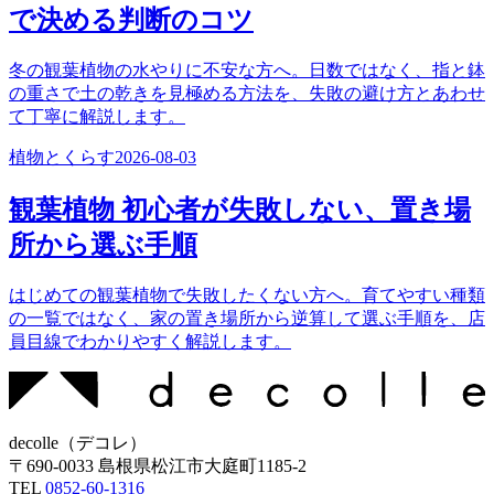
で決める判断のコツ
冬の観葉植物の水やりに不安な方へ。日数ではなく、指と鉢
の重さで土の乾きを見極める方法を、失敗の避け方とあわせ
て丁寧に解説します。
植物とくらす
2026-08-03
観葉植物 初心者が失敗しない、置き場
所から選ぶ手順
はじめての観葉植物で失敗したくない方へ。育てやすい種類
の一覧ではなく、家の置き場所から逆算して選ぶ手順を、店
員目線でわかりやすく解説します。
decolle
（
デコレ
）
〒
690-0033
島根県松江市大庭町1185-2
TEL
0852-60-1316