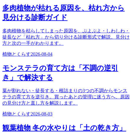
多肉植物が枯れる原因を、枯れ方から
見分ける診断ガイド
多肉植物を枯らしてしまった原因を、ぶよぶよ・しわしわ・
徒長など「枯れ方」から切り分ける診断形式で解説。見分け
方と次の一手がわかります。
植物とくらす
2026-08-04
モンステラの育て方は「不調の逆引
き」で解決する
葉が割れない・徒長する・根詰まりの3つの不調からモンス
テラの育て方を逆引き。買ったあとの管理に迷う方へ、原因
の見分け方と直し方を解説します。
植物とくらす
2026-08-03
観葉植物 冬の水やりは「土の乾き方」