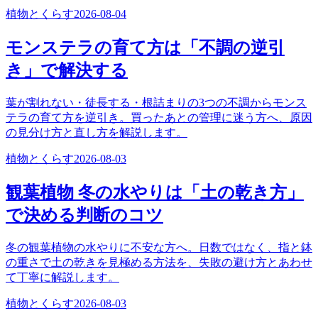
植物とくらす
2026-08-04
モンステラの育て方は「不調の逆引
き」で解決する
葉が割れない・徒長する・根詰まりの3つの不調からモンス
テラの育て方を逆引き。買ったあとの管理に迷う方へ、原因
の見分け方と直し方を解説します。
植物とくらす
2026-08-03
観葉植物 冬の水やりは「土の乾き方」
で決める判断のコツ
冬の観葉植物の水やりに不安な方へ。日数ではなく、指と鉢
の重さで土の乾きを見極める方法を、失敗の避け方とあわせ
て丁寧に解説します。
植物とくらす
2026-08-03