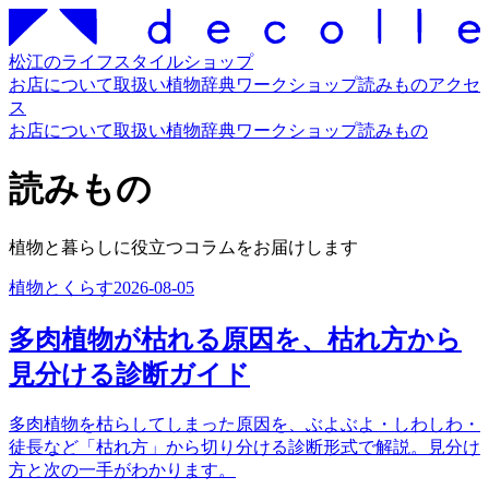
松江のライフスタイルショップ
お店について
取扱い
植物辞典
ワークショップ
読みもの
アクセ
ス
お店について
取扱い
植物辞典
ワークショップ
読みもの
読みもの
植物と暮らしに役立つコラムをお届けします
植物とくらす
2026-08-05
多肉植物が枯れる原因を、枯れ方から
見分ける診断ガイド
多肉植物を枯らしてしまった原因を、ぶよぶよ・しわしわ・
徒長など「枯れ方」から切り分ける診断形式で解説。見分け
方と次の一手がわかります。