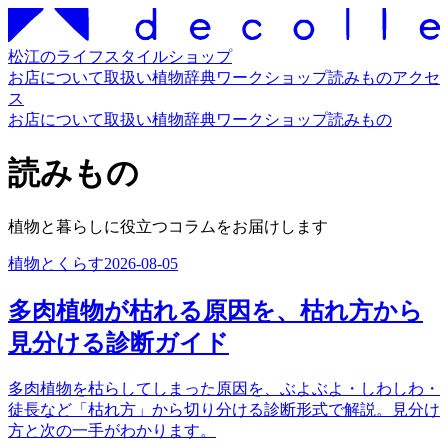
松江のライフスタイルショップ
お店について
取扱い
植物辞典
ワークショップ
読みもの
アクセ
ス
お店について
取扱い
植物辞典
ワークショップ
読みもの
読みもの
植物と暮らしに役立つコラムをお届けします
植物とくらす
2026-08-05
多肉植物が枯れる原因を、枯れ方から
見分ける診断ガイド
多肉植物を枯らしてしまった原因を、ぶよぶよ・しわしわ・
徒長など「枯れ方」から切り分ける診断形式で解説。見分け
方と次の一手がわかります。