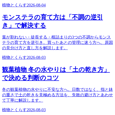
植物とくらす
2026-08-04
モンステラの育て方は「不調の逆引
き」で解決する
葉が割れない・徒長する・根詰まりの3つの不調からモンス
テラの育て方を逆引き。買ったあとの管理に迷う方へ、原因
の見分け方と直し方を解説します。
植物とくらす
2026-08-03
観葉植物 冬の水やりは「土の乾き方」
で決める判断のコツ
冬の観葉植物の水やりに不安な方へ。日数ではなく、指と鉢
の重さで土の乾きを見極める方法を、失敗の避け方とあわせ
て丁寧に解説します。
植物とくらす
2026-08-03