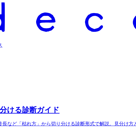
ス
見分ける診断ガイド
徒長など「枯れ方」から切り分ける診断形式で解説。見分け方