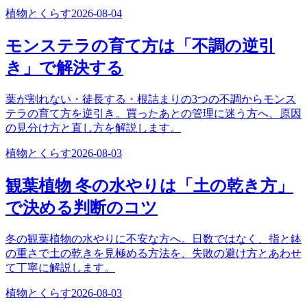
植物とくらす
2026-08-04
モンステラの育て方は「不調の逆引
き」で解決する
葉が割れない・徒長する・根詰まりの3つの不調からモンス
テラの育て方を逆引き。買ったあとの管理に迷う方へ、原因
の見分け方と直し方を解説します。
植物とくらす
2026-08-03
観葉植物 冬の水やりは「土の乾き方」
で決める判断のコツ
冬の観葉植物の水やりに不安な方へ。日数ではなく、指と鉢
の重さで土の乾きを見極める方法を、失敗の避け方とあわせ
て丁寧に解説します。
植物とくらす
2026-08-03