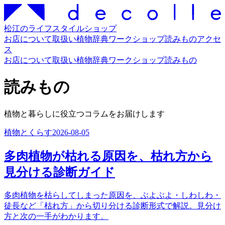
松江のライフスタイルショップ
お店について
取扱い
植物辞典
ワークショップ
読みもの
アクセ
ス
お店について
取扱い
植物辞典
ワークショップ
読みもの
読みもの
植物と暮らしに役立つコラムをお届けします
植物とくらす
2026-08-05
多肉植物が枯れる原因を、枯れ方から
見分ける診断ガイド
多肉植物を枯らしてしまった原因を、ぶよぶよ・しわしわ・
徒長など「枯れ方」から切り分ける診断形式で解説。見分け
方と次の一手がわかります。