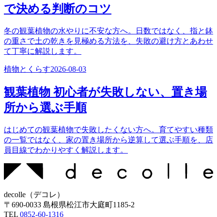
で決める判断のコツ
冬の観葉植物の水やりに不安な方へ。日数ではなく、指と鉢
の重さで土の乾きを見極める方法を、失敗の避け方とあわせ
て丁寧に解説します。
植物とくらす
2026-08-03
観葉植物 初心者が失敗しない、置き場
所から選ぶ手順
はじめての観葉植物で失敗したくない方へ。育てやすい種類
の一覧ではなく、家の置き場所から逆算して選ぶ手順を、店
員目線でわかりやすく解説します。
decolle
（
デコレ
）
〒
690-0033
島根県松江市大庭町1185-2
TEL
0852-60-1316