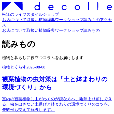
松江のライフスタイルショップ
お店について
取扱い
植物辞典
ワークショップ
読みもの
アクセ
ス
お店について
取扱い
植物辞典
ワークショップ
読みもの
読みもの
植物と暮らしに役立つコラムをお届けします
植物とくらす
2026-08-08
観葉植物の虫対策は「土と鉢まわりの
環境づくり」から
室内の観葉植物に虫がわくのが嫌な方へ。駆除より前にでき
る、虫を出さない土選びと鉢まわりの環境づくりのコツを、
失敗例も交えて解説します。