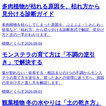
多肉植物が枯れる原因を、枯れ方から
見分ける診断ガイド
多肉植物を枯らしてしまった原因を、ぶよぶよ・しわしわ・
徒長など「枯れ方」から切り分ける診断形式で解説。見分け
方と次の一手がわかります。
植物とくらす
2026-08-04
モンステラの育て方は「不調の逆引
き」で解決する
葉が割れない・徒長する・根詰まりの3つの不調からモンス
テラの育て方を逆引き。買ったあとの管理に迷う方へ、原因
の見分け方と直し方を解説します。
植物とくらす
2026-08-03
観葉植物 冬の水やりは「土の乾き方」