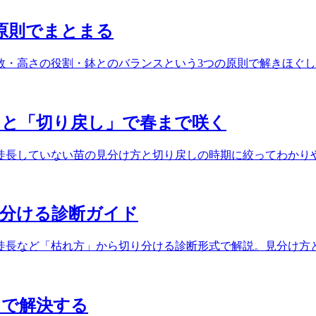
原則でまとまる
数・高さの役割・鉢とのバランスという3つの原則で解きほぐ
」と「切り戻し」で春まで咲く
徒長していない苗の見分け方と切り戻しの時期に絞ってわかり
見分ける診断ガイド
徒長など「枯れ方」から切り分ける診断形式で解説。見分け方
」で解決する