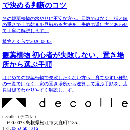
で決める判断のコツ
冬の観葉植物の水やりに不安な方へ。日数ではなく、指と鉢
の重さで土の乾きを見極める方法を、失敗の避け方とあわせ
て丁寧に解説します。
植物とくらす
2026-08-03
観葉植物 初心者が失敗しない、置き場
所から選ぶ手順
はじめての観葉植物で失敗したくない方へ。育てやすい種類
の一覧ではなく、家の置き場所から逆算して選ぶ手順を、店
員目線でわかりやすく解説します。
decolle
（
デコレ
）
〒
690-0033
島根県松江市大庭町1185-2
TEL
0852-60-1316