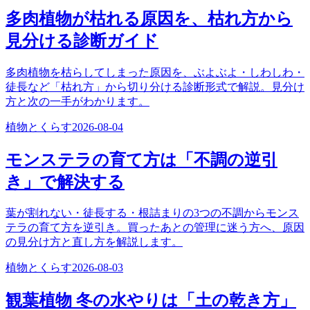
多肉植物が枯れる原因を、枯れ方から
見分ける診断ガイド
多肉植物を枯らしてしまった原因を、ぶよぶよ・しわしわ・
徒長など「枯れ方」から切り分ける診断形式で解説。見分け
方と次の一手がわかります。
植物とくらす
2026-08-04
モンステラの育て方は「不調の逆引
き」で解決する
葉が割れない・徒長する・根詰まりの3つの不調からモンス
テラの育て方を逆引き。買ったあとの管理に迷う方へ、原因
の見分け方と直し方を解説します。
植物とくらす
2026-08-03
観葉植物 冬の水やりは「土の乾き方」