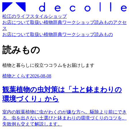
松江のライフスタイルショップ
お店について
取扱い
植物辞典
ワークショップ
読みもの
アクセ
ス
お店について
取扱い
植物辞典
ワークショップ
読みもの
読みもの
植物と暮らしに役立つコラムをお届けします
植物とくらす
2026-08-08
観葉植物の虫対策は「土と鉢まわりの
環境づくり」から
室内の観葉植物に虫がわくのが嫌な方へ。駆除より前にでき
る、虫を出さない土選びと鉢まわりの環境づくりのコツを、
失敗例も交えて解説します。