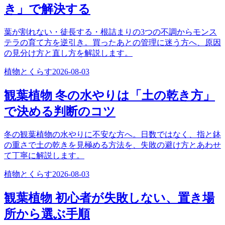
き」で解決する
葉が割れない・徒長する・根詰まりの3つの不調からモンス
テラの育て方を逆引き。買ったあとの管理に迷う方へ、原因
の見分け方と直し方を解説します。
植物とくらす
2026-08-03
観葉植物 冬の水やりは「土の乾き方」
で決める判断のコツ
冬の観葉植物の水やりに不安な方へ。日数ではなく、指と鉢
の重さで土の乾きを見極める方法を、失敗の避け方とあわせ
て丁寧に解説します。
植物とくらす
2026-08-03
観葉植物 初心者が失敗しない、置き場
所から選ぶ手順