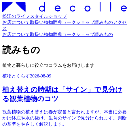
松江のライフスタイルショップ
お店について
取扱い
植物辞典
ワークショップ
読みもの
アクセ
ス
お店について
取扱い
植物辞典
ワークショップ
読みもの
読みもの
植物と暮らしに役立つコラムをお届けします
植物とくらす
2026-08-09
植え替えの時期は「サイン」で見分け
る観葉植物のコツ
観葉植物の植え替えは春が定番と言われますが、本当に必要
かは鉢底や水の抜け、生育のサインで見分けられます。判断
の基準をやさしく解説します。