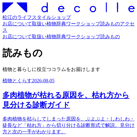
松江のライフスタイルショップ
お店について
取扱い
植物辞典
ワークショップ
読みもの
アクセ
ス
お店について
取扱い
植物辞典
ワークショップ
読みもの
読みもの
植物と暮らしに役立つコラムをお届けします
植物とくらす
2026-08-05
多肉植物が枯れる原因を、枯れ方から
見分ける診断ガイド
多肉植物を枯らしてしまった原因を、ぶよぶよ・しわしわ・
徒長など「枯れ方」から切り分ける診断形式で解説。見分け
方と次の一手がわかります。