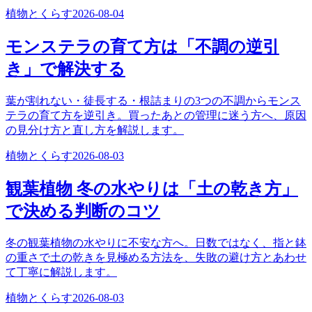
植物とくらす
2026-08-04
モンステラの育て方は「不調の逆引
き」で解決する
葉が割れない・徒長する・根詰まりの3つの不調からモンス
テラの育て方を逆引き。買ったあとの管理に迷う方へ、原因
の見分け方と直し方を解説します。
植物とくらす
2026-08-03
観葉植物 冬の水やりは「土の乾き方」
で決める判断のコツ
冬の観葉植物の水やりに不安な方へ。日数ではなく、指と鉢
の重さで土の乾きを見極める方法を、失敗の避け方とあわせ
て丁寧に解説します。
植物とくらす
2026-08-03