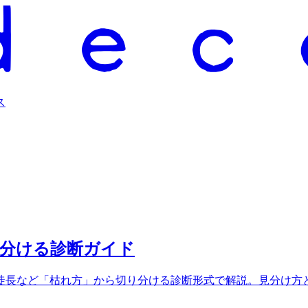
ス
見分ける診断ガイド
徒長など「枯れ方」から切り分ける診断形式で解説。見分け方