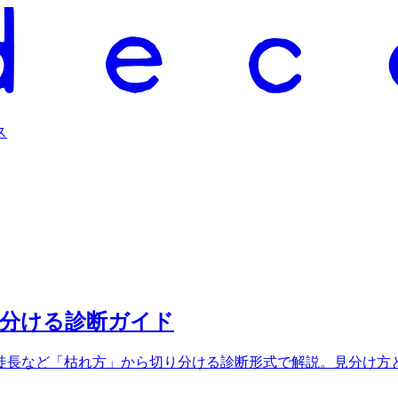
ス
見分ける診断ガイド
徒長など「枯れ方」から切り分ける診断形式で解説。見分け方