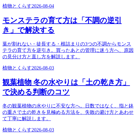
植物とくらす
2026-08-04
モンステラの育て方は「不調の逆引
き」で解決する
葉が割れない・徒長する・根詰まりの3つの不調からモンス
テラの育て方を逆引き。買ったあとの管理に迷う方へ、原因
の見分け方と直し方を解説します。
植物とくらす
2026-08-03
観葉植物 冬の水やりは「土の乾き方」
で決める判断のコツ
冬の観葉植物の水やりに不安な方へ。日数ではなく、指と鉢
の重さで土の乾きを見極める方法を、失敗の避け方とあわせ
て丁寧に解説します。
植物とくらす
2026-08-03