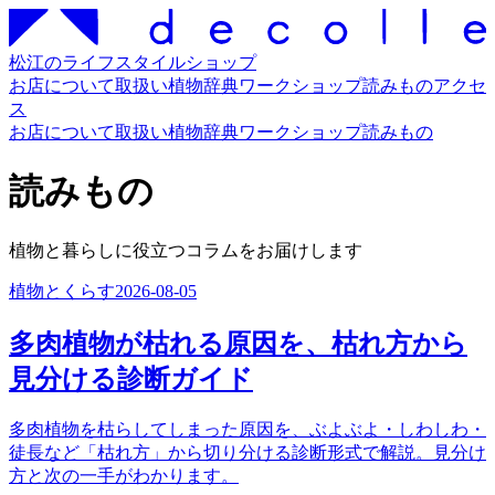
松江のライフスタイルショップ
お店について
取扱い
植物辞典
ワークショップ
読みもの
アクセ
ス
お店について
取扱い
植物辞典
ワークショップ
読みもの
読みもの
植物と暮らしに役立つコラムをお届けします
植物とくらす
2026-08-05
多肉植物が枯れる原因を、枯れ方から
見分ける診断ガイド
多肉植物を枯らしてしまった原因を、ぶよぶよ・しわしわ・
徒長など「枯れ方」から切り分ける診断形式で解説。見分け
方と次の一手がわかります。