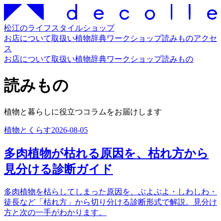
松江のライフスタイルショップ
お店について
取扱い
植物辞典
ワークショップ
読みもの
アクセ
ス
お店について
取扱い
植物辞典
ワークショップ
読みもの
読みもの
植物と暮らしに役立つコラムをお届けします
植物とくらす
2026-08-05
多肉植物が枯れる原因を、枯れ方から
見分ける診断ガイド
多肉植物を枯らしてしまった原因を、ぶよぶよ・しわしわ・
徒長など「枯れ方」から切り分ける診断形式で解説。見分け
方と次の一手がわかります。