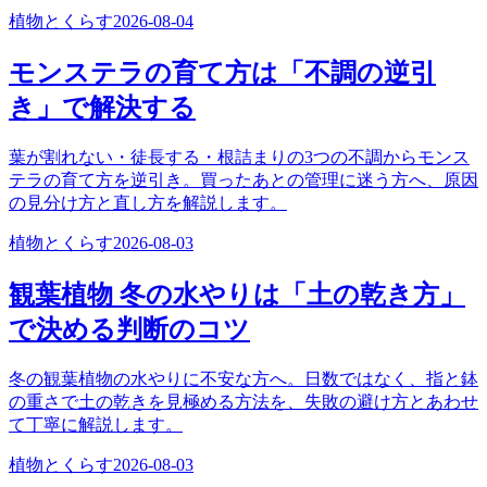
植物とくらす
2026-08-04
モンステラの育て方は「不調の逆引
き」で解決する
葉が割れない・徒長する・根詰まりの3つの不調からモンス
テラの育て方を逆引き。買ったあとの管理に迷う方へ、原因
の見分け方と直し方を解説します。
植物とくらす
2026-08-03
観葉植物 冬の水やりは「土の乾き方」
で決める判断のコツ
冬の観葉植物の水やりに不安な方へ。日数ではなく、指と鉢
の重さで土の乾きを見極める方法を、失敗の避け方とあわせ
て丁寧に解説します。
植物とくらす
2026-08-03