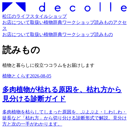
松江のライフスタイルショップ
お店について
取扱い
植物辞典
ワークショップ
読みもの
アクセ
ス
お店について
取扱い
植物辞典
ワークショップ
読みもの
読みもの
植物と暮らしに役立つコラムをお届けします
植物とくらす
2026-08-05
多肉植物が枯れる原因を、枯れ方から
見分ける診断ガイド
多肉植物を枯らしてしまった原因を、ぶよぶよ・しわしわ・
徒長など「枯れ方」から切り分ける診断形式で解説。見分け
方と次の一手がわかります。