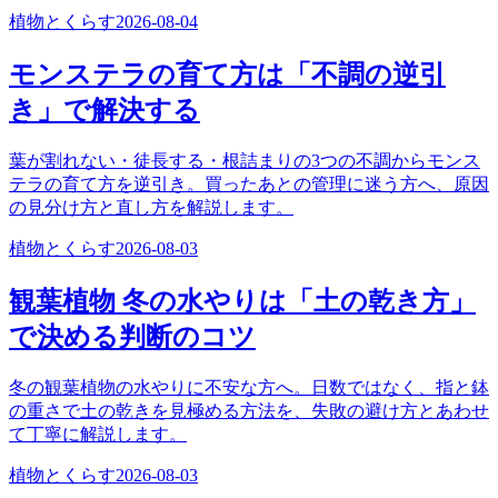
植物とくらす
2026-08-04
モンステラの育て方は「不調の逆引
き」で解決する
葉が割れない・徒長する・根詰まりの3つの不調からモンス
テラの育て方を逆引き。買ったあとの管理に迷う方へ、原因
の見分け方と直し方を解説します。
植物とくらす
2026-08-03
観葉植物 冬の水やりは「土の乾き方」
で決める判断のコツ
冬の観葉植物の水やりに不安な方へ。日数ではなく、指と鉢
の重さで土の乾きを見極める方法を、失敗の避け方とあわせ
て丁寧に解説します。
植物とくらす
2026-08-03