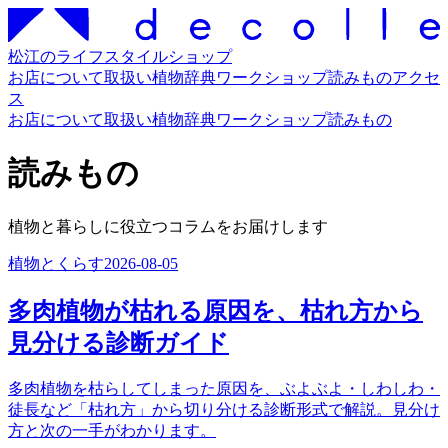
松江のライフスタイルショップ
お店について
取扱い
植物辞典
ワークショップ
読みもの
アクセ
ス
お店について
取扱い
植物辞典
ワークショップ
読みもの
読みもの
植物と暮らしに役立つコラムをお届けします
植物とくらす
2026-08-05
多肉植物が枯れる原因を、枯れ方から
見分ける診断ガイド
多肉植物を枯らしてしまった原因を、ぶよぶよ・しわしわ・
徒長など「枯れ方」から切り分ける診断形式で解説。見分け
方と次の一手がわかります。