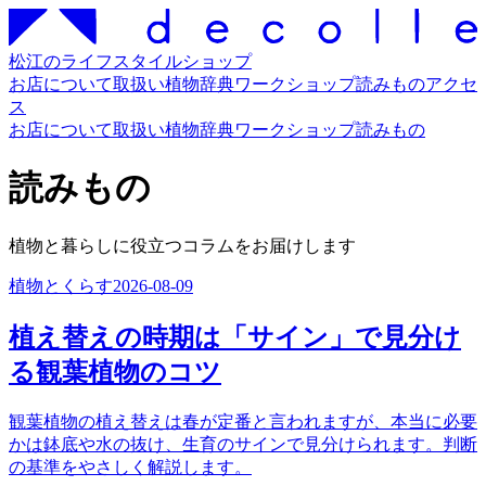
松江のライフスタイルショップ
お店について
取扱い
植物辞典
ワークショップ
読みもの
アクセ
ス
お店について
取扱い
植物辞典
ワークショップ
読みもの
読みもの
植物と暮らしに役立つコラムをお届けします
植物とくらす
2026-08-09
植え替えの時期は「サイン」で見分け
る観葉植物のコツ
観葉植物の植え替えは春が定番と言われますが、本当に必要
かは鉢底や水の抜け、生育のサインで見分けられます。判断
の基準をやさしく解説します。