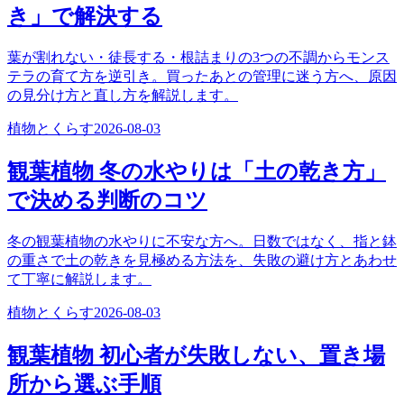
き」で解決する
葉が割れない・徒長する・根詰まりの3つの不調からモンス
テラの育て方を逆引き。買ったあとの管理に迷う方へ、原因
の見分け方と直し方を解説します。
植物とくらす
2026-08-03
観葉植物 冬の水やりは「土の乾き方」
で決める判断のコツ
冬の観葉植物の水やりに不安な方へ。日数ではなく、指と鉢
の重さで土の乾きを見極める方法を、失敗の避け方とあわせ
て丁寧に解説します。
植物とくらす
2026-08-03
観葉植物 初心者が失敗しない、置き場
所から選ぶ手順