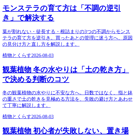
モンステラの育て方は「不調の逆引
き」で解決する
葉が割れない・徒長する・根詰まりの3つの不調からモンス
テラの育て方を逆引き。買ったあとの管理に迷う方へ、原因
の見分け方と直し方を解説します。
植物とくらす
2026-08-03
観葉植物 冬の水やりは「土の乾き方」
で決める判断のコツ
冬の観葉植物の水やりに不安な方へ。日数ではなく、指と鉢
の重さで土の乾きを見極める方法を、失敗の避け方とあわせ
て丁寧に解説します。
植物とくらす
2026-08-03
観葉植物 初心者が失敗しない、置き場