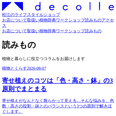
松江のライフスタイルショップ
お店について
取扱い
植物辞典
ワークショップ
読みもの
アクセ
ス
お店について
取扱い
植物辞典
ワークショップ
読みもの
読みもの
植物と暮らしに役立つコラムをお届けします
植物とくらす
2026-08-07
寄せ植えのコツは「色・高さ・鉢」の3
原則でまとまる
寄せ植えがなんとなく散らかって見える…そんな悩みを、色
数・高さの役割・鉢とのバランスという3つの原則で解きほ
ぐします。