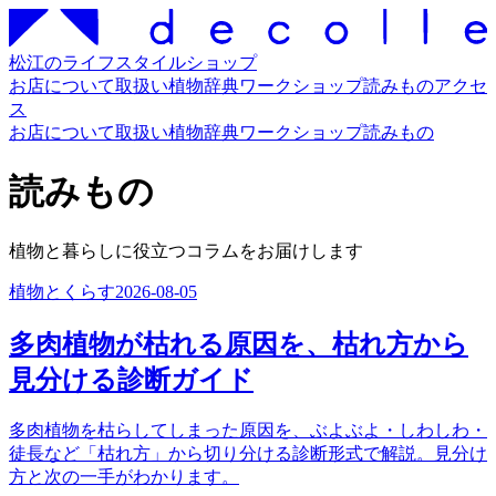
松江のライフスタイルショップ
お店について
取扱い
植物辞典
ワークショップ
読みもの
アクセ
ス
お店について
取扱い
植物辞典
ワークショップ
読みもの
読みもの
植物と暮らしに役立つコラムをお届けします
植物とくらす
2026-08-05
多肉植物が枯れる原因を、枯れ方から
見分ける診断ガイド
多肉植物を枯らしてしまった原因を、ぶよぶよ・しわしわ・
徒長など「枯れ方」から切り分ける診断形式で解説。見分け
方と次の一手がわかります。