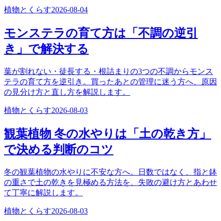
植物とくらす
2026-08-04
モンステラの育て方は「不調の逆引
き」で解決する
葉が割れない・徒長する・根詰まりの3つの不調からモンス
テラの育て方を逆引き。買ったあとの管理に迷う方へ、原因
の見分け方と直し方を解説します。
植物とくらす
2026-08-03
観葉植物 冬の水やりは「土の乾き方」
で決める判断のコツ
冬の観葉植物の水やりに不安な方へ。日数ではなく、指と鉢
の重さで土の乾きを見極める方法を、失敗の避け方とあわせ
て丁寧に解説します。
植物とくらす
2026-08-03