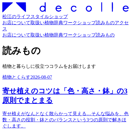
松江のライフスタイルショップ
お店について
取扱い
植物辞典
ワークショップ
読みもの
アクセ
ス
お店について
取扱い
植物辞典
ワークショップ
読みもの
読みもの
植物と暮らしに役立つコラムをお届けします
植物とくらす
2026-08-07
寄せ植えのコツは「色・高さ・鉢」の3
原則でまとまる
寄せ植えがなんとなく散らかって見える…そんな悩みを、色
数・高さの役割・鉢とのバランスという3つの原則で解きほ
ぐします。