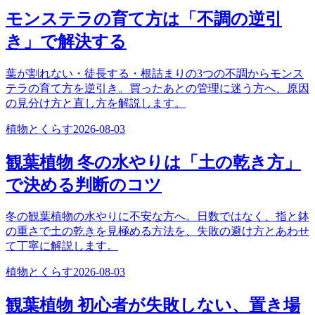
モンステラの育て方は「不調の逆引
き」で解決する
葉が割れない・徒長する・根詰まりの3つの不調からモンス
テラの育て方を逆引き。買ったあとの管理に迷う方へ、原因
の見分け方と直し方を解説します。
植物とくらす
2026-08-03
観葉植物 冬の水やりは「土の乾き方」
で決める判断のコツ
冬の観葉植物の水やりに不安な方へ。日数ではなく、指と鉢
の重さで土の乾きを見極める方法を、失敗の避け方とあわせ
て丁寧に解説します。
植物とくらす
2026-08-03
観葉植物 初心者が失敗しない、置き場