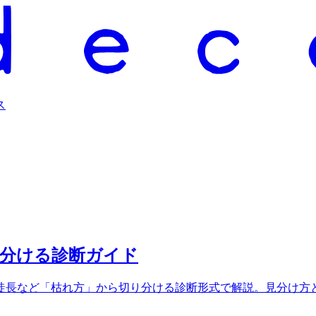
ス
見分ける診断ガイド
徒長など「枯れ方」から切り分ける診断形式で解説。見分け方