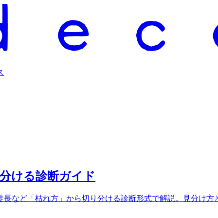
ス
見分ける診断ガイド
徒長など「枯れ方」から切り分ける診断形式で解説。見分け方