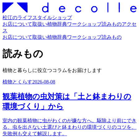
松江のライフスタイルショップ
お店について
取扱い
植物辞典
ワークショップ
読みもの
アクセ
ス
お店について
取扱い
植物辞典
ワークショップ
読みもの
読みもの
植物と暮らしに役立つコラムをお届けします
植物とくらす
2026-08-08
観葉植物の虫対策は「土と鉢まわりの
環境づくり」から
室内の観葉植物に虫がわくのが嫌な方へ。駆除より前にでき
る、虫を出さない土選びと鉢まわりの環境づくりのコツを、
失敗例も交えて解説します。