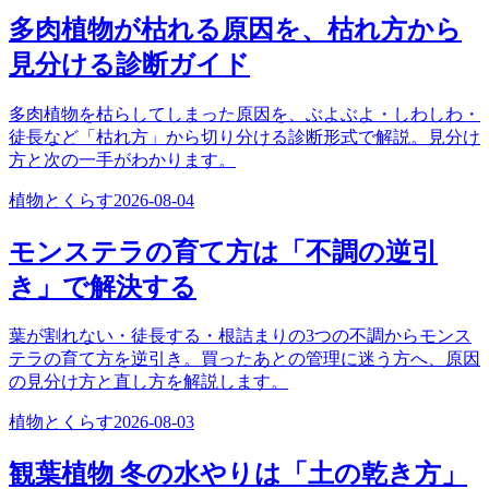
多肉植物が枯れる原因を、枯れ方から
見分ける診断ガイド
多肉植物を枯らしてしまった原因を、ぶよぶよ・しわしわ・
徒長など「枯れ方」から切り分ける診断形式で解説。見分け
方と次の一手がわかります。
植物とくらす
2026-08-04
モンステラの育て方は「不調の逆引
き」で解決する
葉が割れない・徒長する・根詰まりの3つの不調からモンス
テラの育て方を逆引き。買ったあとの管理に迷う方へ、原因
の見分け方と直し方を解説します。
植物とくらす
2026-08-03
観葉植物 冬の水やりは「土の乾き方」