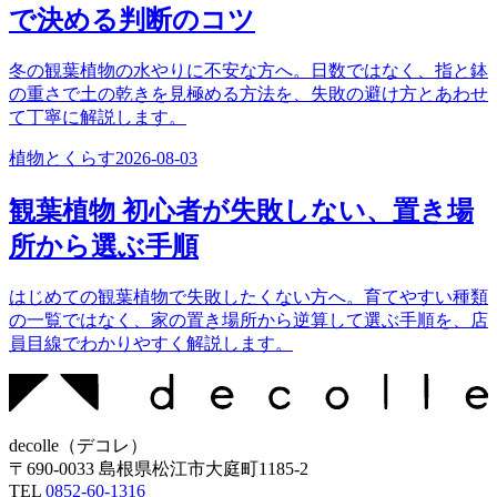
で決める判断のコツ
冬の観葉植物の水やりに不安な方へ。日数ではなく、指と鉢
の重さで土の乾きを見極める方法を、失敗の避け方とあわせ
て丁寧に解説します。
植物とくらす
2026-08-03
観葉植物 初心者が失敗しない、置き場
所から選ぶ手順
はじめての観葉植物で失敗したくない方へ。育てやすい種類
の一覧ではなく、家の置き場所から逆算して選ぶ手順を、店
員目線でわかりやすく解説します。
decolle
（
デコレ
）
〒
690-0033
島根県松江市大庭町1185-2
TEL
0852-60-1316