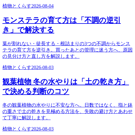
植物とくらす
2026-08-04
モンステラの育て方は「不調の逆引
き」で解決する
葉が割れない・徒長する・根詰まりの3つの不調からモンス
テラの育て方を逆引き。買ったあとの管理に迷う方へ、原因
の見分け方と直し方を解説します。
植物とくらす
2026-08-03
観葉植物 冬の水やりは「土の乾き方」
で決める判断のコツ
冬の観葉植物の水やりに不安な方へ。日数ではなく、指と鉢
の重さで土の乾きを見極める方法を、失敗の避け方とあわせ
て丁寧に解説します。
植物とくらす
2026-08-03