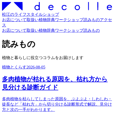
松江のライフスタイルショップ
お店について
取扱い
植物辞典
ワークショップ
読みもの
アクセ
ス
お店について
取扱い
植物辞典
ワークショップ
読みもの
読みもの
植物と暮らしに役立つコラムをお届けします
植物とくらす
2026-08-05
多肉植物が枯れる原因を、枯れ方から
見分ける診断ガイド
多肉植物を枯らしてしまった原因を、ぶよぶよ・しわしわ・
徒長など「枯れ方」から切り分ける診断形式で解説。見分け
方と次の一手がわかります。