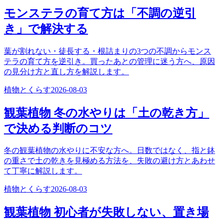
モンステラの育て方は「不調の逆引
き」で解決する
葉が割れない・徒長する・根詰まりの3つの不調からモンス
テラの育て方を逆引き。買ったあとの管理に迷う方へ、原因
の見分け方と直し方を解説します。
植物とくらす
2026-08-03
観葉植物 冬の水やりは「土の乾き方」
で決める判断のコツ
冬の観葉植物の水やりに不安な方へ。日数ではなく、指と鉢
の重さで土の乾きを見極める方法を、失敗の避け方とあわせ
て丁寧に解説します。
植物とくらす
2026-08-03
観葉植物 初心者が失敗しない、置き場