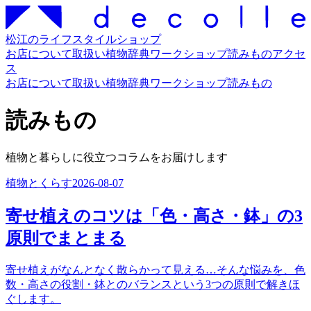
松江のライフスタイルショップ
お店について
取扱い
植物辞典
ワークショップ
読みもの
アクセ
ス
お店について
取扱い
植物辞典
ワークショップ
読みもの
読みもの
植物と暮らしに役立つコラムをお届けします
植物とくらす
2026-08-07
寄せ植えのコツは「色・高さ・鉢」の3
原則でまとまる
寄せ植えがなんとなく散らかって見える…そんな悩みを、色
数・高さの役割・鉢とのバランスという3つの原則で解きほ
ぐします。