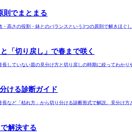
原則でまとまる
数・高さの役割・鉢とのバランスという3つの原則で解きほぐ
」と「切り戻し」で春まで咲く
徒長していない苗の見分け方と切り戻しの時期に絞ってわかり
見分ける診断ガイド
徒長など「枯れ方」から切り分ける診断形式で解説。見分け方
」で解決する