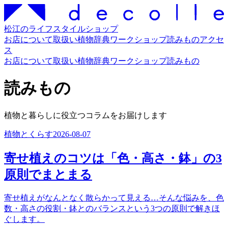
松江のライフスタイルショップ
お店について
取扱い
植物辞典
ワークショップ
読みもの
アクセ
ス
お店について
取扱い
植物辞典
ワークショップ
読みもの
読みもの
植物と暮らしに役立つコラムをお届けします
植物とくらす
2026-08-07
寄せ植えのコツは「色・高さ・鉢」の3
原則でまとまる
寄せ植えがなんとなく散らかって見える…そんな悩みを、色
数・高さの役割・鉢とのバランスという3つの原則で解きほ
ぐします。