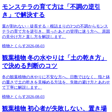
モンステラの育て方は「不調の逆引
き」で解決する
葉が割れない・徒長する・根詰まりの3つの不調からモンス
テラの育て方を逆引き。買ったあとの管理に迷う方へ、原因
の見分け方と直し方を解説します。
植物とくらす
2026-08-03
観葉植物 冬の水やりは「土の乾き方」
で決める判断のコツ
冬の観葉植物の水やりに不安な方へ。日数ではなく、指と鉢
の重さで土の乾きを見極める方法を、失敗の避け方とあわせ
て丁寧に解説します。
植物とくらす
2026-08-03
観葉植物 初心者が失敗しない、置き場