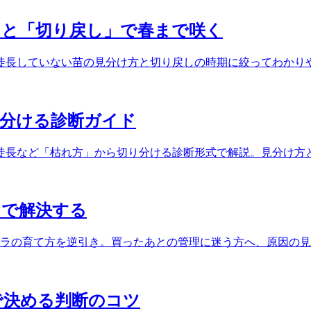
」と「切り戻し」で春まで咲く
徒長していない苗の見分け方と切り戻しの時期に絞ってわかり
見分ける診断ガイド
徒長など「枯れ方」から切り分ける診断形式で解説。見分け方
」で解決する
テラの育て方を逆引き。買ったあとの管理に迷う方へ、原因の
で決める判断のコツ