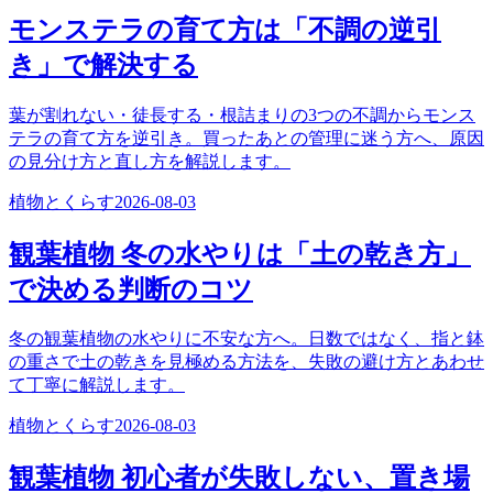
モンステラの育て方は「不調の逆引
き」で解決する
葉が割れない・徒長する・根詰まりの3つの不調からモンス
テラの育て方を逆引き。買ったあとの管理に迷う方へ、原因
の見分け方と直し方を解説します。
植物とくらす
2026-08-03
観葉植物 冬の水やりは「土の乾き方」
で決める判断のコツ
冬の観葉植物の水やりに不安な方へ。日数ではなく、指と鉢
の重さで土の乾きを見極める方法を、失敗の避け方とあわせ
て丁寧に解説します。
植物とくらす
2026-08-03
観葉植物 初心者が失敗しない、置き場