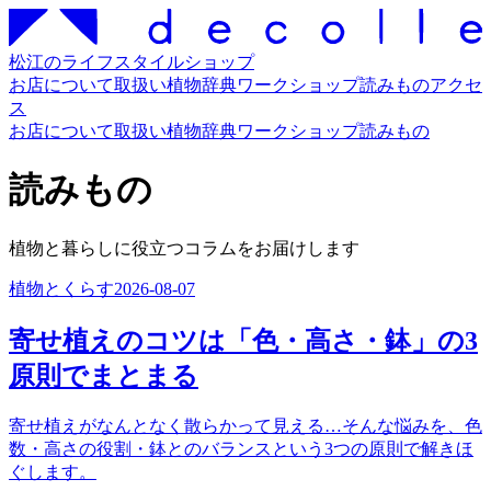
松江のライフスタイルショップ
お店について
取扱い
植物辞典
ワークショップ
読みもの
アクセ
ス
お店について
取扱い
植物辞典
ワークショップ
読みもの
読みもの
植物と暮らしに役立つコラムをお届けします
植物とくらす
2026-08-07
寄せ植えのコツは「色・高さ・鉢」の3
原則でまとまる
寄せ植えがなんとなく散らかって見える…そんな悩みを、色
数・高さの役割・鉢とのバランスという3つの原則で解きほ
ぐします。