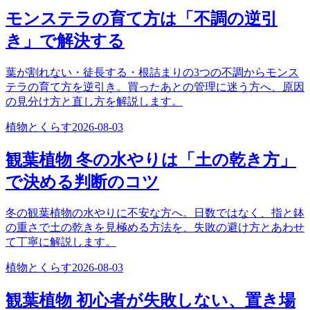
モンステラの育て方は「不調の逆引
き」で解決する
葉が割れない・徒長する・根詰まりの3つの不調からモンス
テラの育て方を逆引き。買ったあとの管理に迷う方へ、原因
の見分け方と直し方を解説します。
植物とくらす
2026-08-03
観葉植物 冬の水やりは「土の乾き方」
で決める判断のコツ
冬の観葉植物の水やりに不安な方へ。日数ではなく、指と鉢
の重さで土の乾きを見極める方法を、失敗の避け方とあわせ
て丁寧に解説します。
植物とくらす
2026-08-03
観葉植物 初心者が失敗しない、置き場