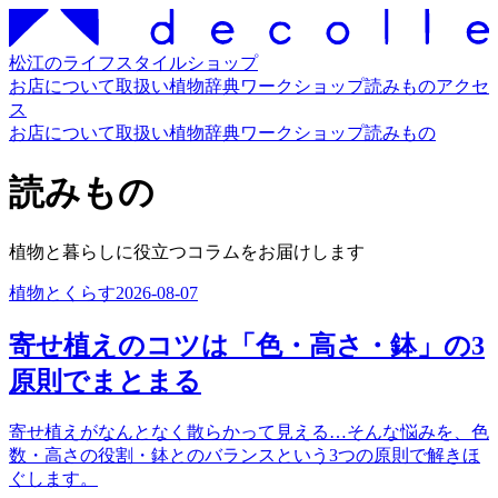
松江のライフスタイルショップ
お店について
取扱い
植物辞典
ワークショップ
読みもの
アクセ
ス
お店について
取扱い
植物辞典
ワークショップ
読みもの
読みもの
植物と暮らしに役立つコラムをお届けします
植物とくらす
2026-08-07
寄せ植えのコツは「色・高さ・鉢」の3
原則でまとまる
寄せ植えがなんとなく散らかって見える…そんな悩みを、色
数・高さの役割・鉢とのバランスという3つの原則で解きほ
ぐします。